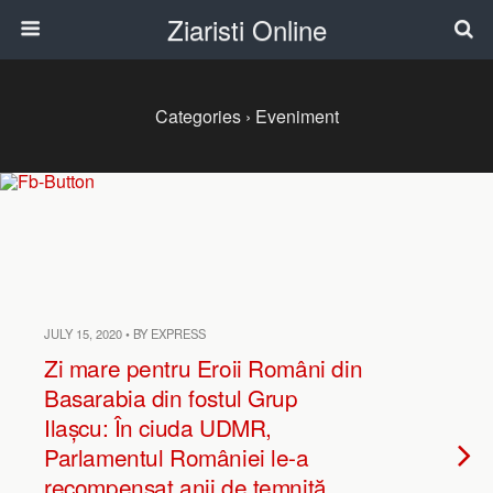
Ziaristi Online
Categories ›
Eveniment
JULY 15, 2020 • BY EXPRESS
Zi mare pentru Eroii Români din
Basarabia din fostul Grup
Ilașcu: În ciuda UDMR,
Parlamentul României le-a
recompensat anii de temniță