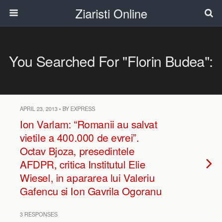
Ziaristi Online
You Searched For "florin Budea":
APRIL 23, 2013 • BY EXPRESS
Ion Varlam: “Romanii au salvat
vietile a 400.000 de evrei”.
Octav Bjoza, presedintele
AFDPR, critica Institutul Elie
Wiesel, in apararea lui Valeriu
Gafencu si Ion Gavrila Ogoranu
3 RESPONSES