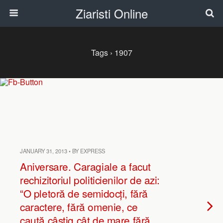
Ziaristi Online
Tags › 1907
JANUARY 31, 2013 • BY EXPRESS
Aniversare. Caragiale a facut
rechizitoriul politicienilor de azi:
“O pletoră de semidocți, fără
caractere, fără omenie, ce
caută câștig cât de mare fără