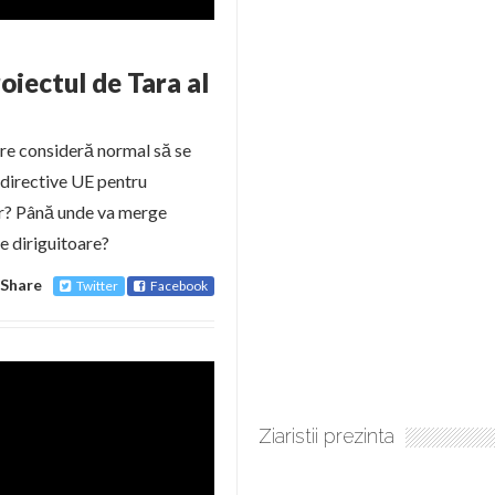
oiectul de Tara al
are consideră normal să se
 directive UE pentru
or? Până unde va merge
le diriguitoare?
Share
Twitter
Facebook
Ziaristii prezinta