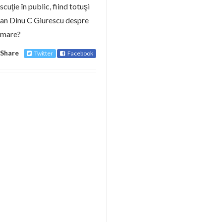
scuţie în public, fiind totuşi
ian Dinu C Giurescu despre
rămare?
Share
Twitter
Facebook