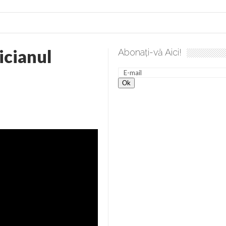
cianul
Abonați-vă Aici!
a spre desăvârșire. Gând de duminică de Elena Solunca Moise