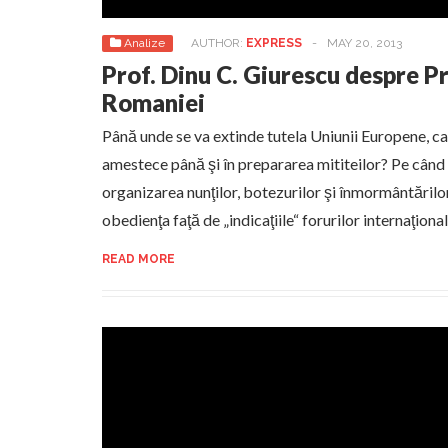
Analize
AUTHOR:
EXPRESS
-
MAY 20, 2013
Prof. Dinu C. Giurescu despre Pr
Romaniei
Până unde se va extinde tutela Uniunii Europene, c
amestece până şi în prepararea mititeilor? Pe când
organizarea nunţilor, botezurilor şi înmormântăril
obedienţa faţă de „indicaţiile“ forurilor internaţiona
READ MORE