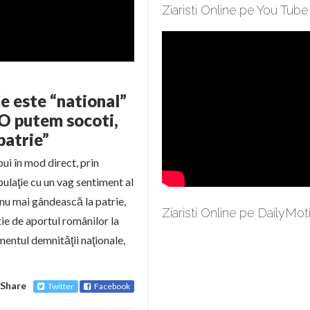
Ziaristi Online pe You Tube
e este “national”
 O putem socoti,
patrie”
ui în mod direct, prin
pulaţie cu un vag sentiment al
ă nu mai gândească la patrie,
Ziaristi Online pe DailyMot
tie de aportul românilor la
imentul demnităţii naţionale,
Share
Twitter
Facebook