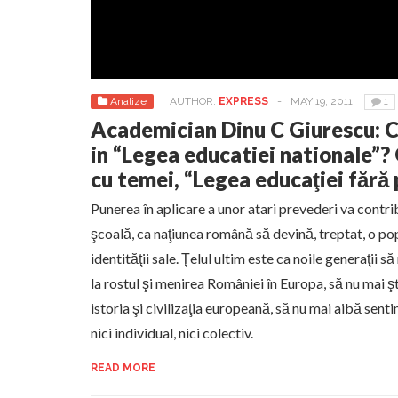
Analize
AUTHOR:
EXPRESS
-
MAY 19, 2011
1
Academician Dinu C Giurescu: C
in “Legea educatiei nationale”?
cu temei, “Legea educaţiei fără 
Punerea în aplicare a unor atari prevederi va contrib
şcoală, ca naţiunea română să devină, treptat, o po
identităţii sale. Ţelul ultim este ca noile generaţii s
la rostul şi menirea României în Europa, să nu mai ş
istoria şi civilizaţia europeană, să nu mai aibă sent
nici individual, nici colectiv.
READ MORE