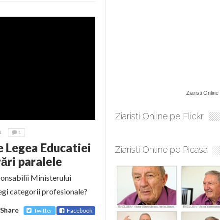
Ziaristi Online
Ziaristi Online pe Flickr
1
1
e Legea Educatiei
Ziaristi Online pe Picasa
ri paralele
onsabilii Ministerului
egi categorii profesionale?
Share
Twitter
Facebook