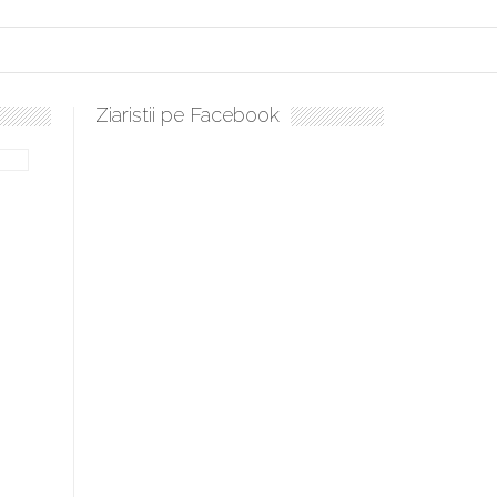
Ziaristii pe Facebook
Sculați, sculați, boieri mari! Sara Nukina are nevoie de ajutorul n