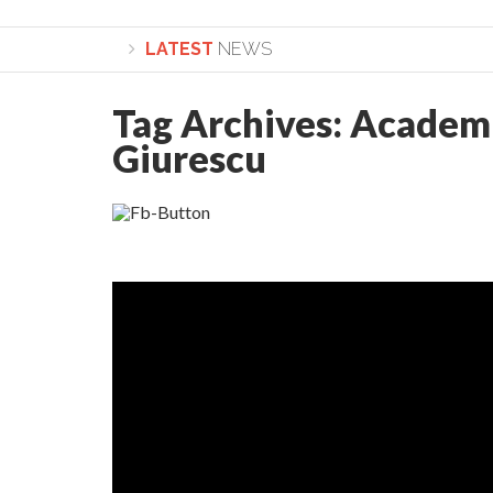
LATEST
NEWS
Tag Archives:
Academi
Lepădarea de sine și urmarea lui Hristos. Cale
Giurescu