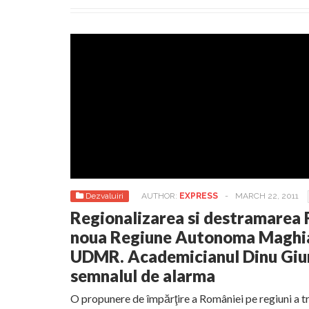
Dezvaluiri
AUTHOR:
EXPRESS
-
MARCH 22, 2011
Regionalizarea si destramarea 
noua Regiune Autonoma Maghia
UDMR. Academicianul Dinu Giu
semnalul de alarma
O propunere de împărţire a României pe regiuni a t