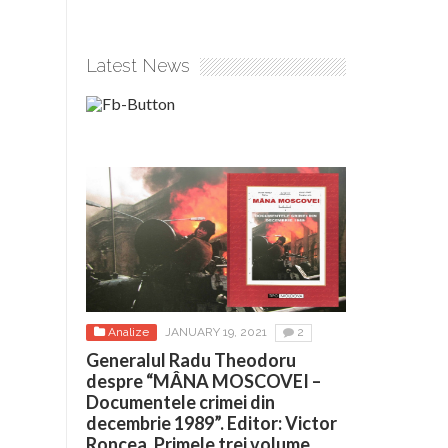
Latest News
Analize
JANUARY 19, 2021
2
Generalul Radu Theodoru
despre “MÂNA MOSCOVEI –
Documentele crimei din
decembrie 1989”. Editor: Victor
Roncea. Primele trei volume