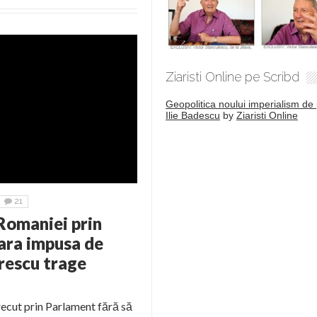
Ziaristi Online pe Scribd
Geopolitica noului imperialism de 
Ilie Badescu
by
Ziaristi Online
21
Romaniei prin
ra impusa de
rescu trage
recut prin Parlament fără să