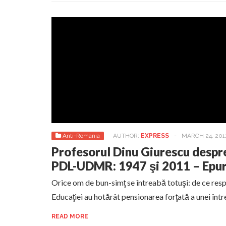
Anti-Romania
AUTHOR:
EXPRESS
-
MARCH 24, 201
Profesorul Dinu Giurescu despr
PDL-UDMR: 1947 şi 2011 – Epură
Orice om de bun-simţ se întreabă totuşi: de ce resp
Educaţiei au hotărât pensionarea forţată a unei într
READ MORE