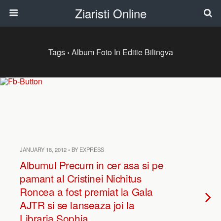
Ziaristi Online
Tags › Album Foto In Editie Bilingva
JANUARY 18, 2012 • BY EXPRESS
Albumul Precum in cer asa si pe
pamant al Cristinei Nichitus
Roncea a fost premiat la Gala
AJTR si se lanseaza joi la
Libraria Sophia