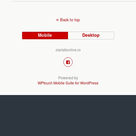
Back to top
Mobile
Desktop
ziaristionline.ro
Powered by
WPtouch Mobile Suite for WordPress