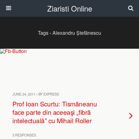
Ziaristi Online
Tags › Alexandru Ștefănescu
JUNE 24, 2011 • BY EXPRESS
Prof Ioan Scurtu: Tismăneanu
face parte din aceeaşi „fibră
intelectuală” cu Mihail Roller
3 RESPONSES