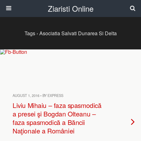
Ziaristi Online
Tags › Asociatia Salvati Dunarea Si Delta
AUGUST 1, 2016 • BY EXPRESS
Liviu Mihaiu – faza spasmodică
a presei şi Bogdan Olteanu –
faza spasmodică a Băncii
Naţionale a României