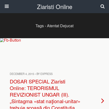
Ziaristi Online
Tags › Atentat Dejucat
DECEMBER 4, 2015 • BY EXPRESS
DOSAR SPECIAL Ziaristi
Online: TERORISMUL
REVIZIONIST UNGAR (lII).
„Sintagma «stat naţional-unitar»
trebuie scoasă din Constituţia