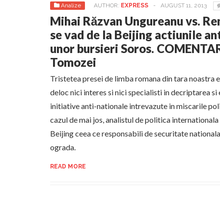
Analize
AUTHOR:
EXPRESS
-
AUGUST 11, 2013
Mihai Răzvan Ungureanu vs. R
se vad de la Beijing actiunile a
unor bursieri Soros. COMENTA
Tomozei
Tristetea presei de limba romana din tara noastra e
deloc nici interes si nici specialisti in decriptarea s
initiative anti-nationale intrevazute in miscarile pol
cazul de mai jos, analistul de politica internationa
Beijing ceea ce responsabili de securitate nationala
ograda.
READ MORE