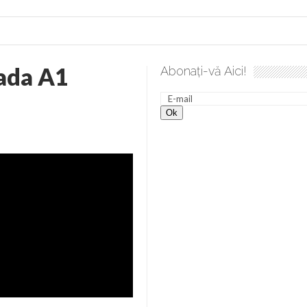
ada A1
Abonați-vă Aici!
 desăvârșire. Gând de duminică de Elena Solunca Moise
Sc