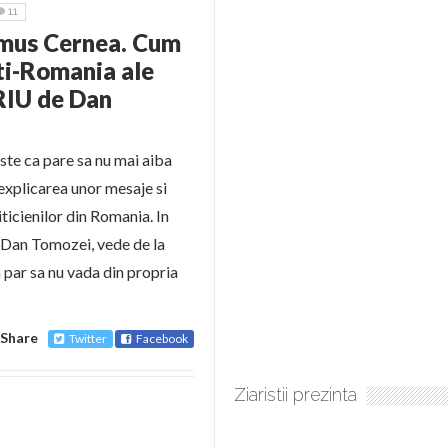
11
emus Cernea. Cum
nti-Romania ale
RIU de Dan
ste ca pare sa nu mai aiba
i explicarea unor mesaje si
iticienilor din Romania. In
la Dan Tomozei, vede de la
 par sa nu vada din propria
Share
Twitter
Facebook
Ziaristii prezinta