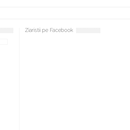
Ziaristii pe Facebook
ulați, sculați, boieri mari! Sara Nukina are nevoie de ajutorul nostru!