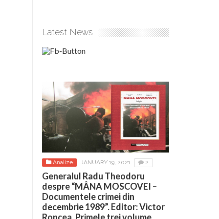
Latest News
Analize
JANUARY 19, 2021
2
Generalul Radu Theodoru
despre “MÂNA MOSCOVEI –
Documentele crimei din
decembrie 1989”. Editor: Victor
Roncea. Primele trei volume