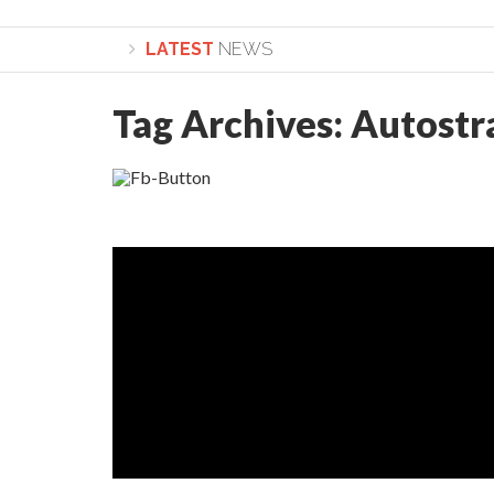
LATEST
NEWS
Tag Archives:
Autostr
Lepădarea de sine și urmarea lui Hristos. Calea spre