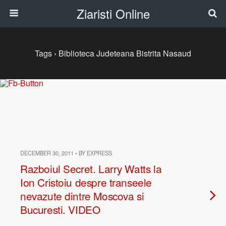
Ziaristi Online
Tags › Biblioteca Judeteana Bistrita Nasaud
DECEMBER 30, 2011 • BY EXPRESS
Razboiul Secret. Larry Watts la
Ion Cristoiu despre transeele
nevazute dintre Moscova si
Bucuresti. VIDEO