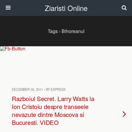
Ziaristi Online
Tags › Bihoreanul
DECEMBER 30, 2011 • BY EXPRESS
Razboiul Secret. Larry Watts la
Ion Cristoiu despre transeele
nevazute dintre Moscova si
Bucuresti. VIDEO