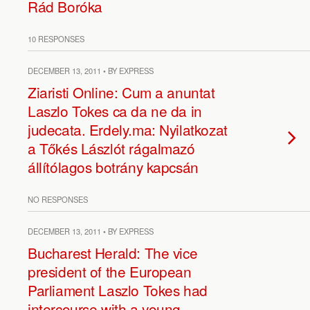
Rád Boróka
10 RESPONSES
DECEMBER 13, 2011 • BY EXPRESS
Ziaristi Online: Cum a anuntat
Laszlo Tokes ca da ne da in
judecata. Erdely.ma: Nyilatkozat
a Tőkés Lászlót rágalmazó
állítólagos botrány kapcsán
NO RESPONSES
DECEMBER 13, 2011 • BY EXPRESS
Bucharest Herald: The vice
president of the European
Parliament Laszlo Tokes had
intercourse with a young