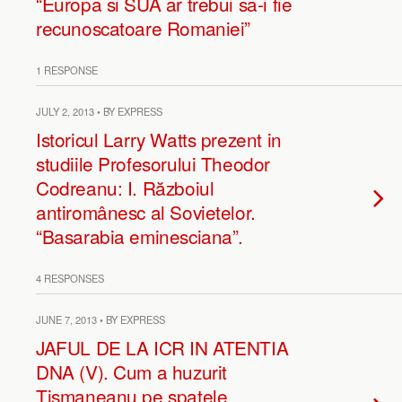
“Europa si SUA ar trebui sa-i fie
recunoscatoare Romaniei”
1 RESPONSE
JULY 2, 2013 • BY EXPRESS
Istoricul Larry Watts prezent in
studiile Profesorului Theodor
Codreanu: I. Războiul
antiromânesc al Sovietelor.
“Basarabia eminesciana”.
4 RESPONSES
JUNE 7, 2013 • BY EXPRESS
JAFUL DE LA ICR IN ATENTIA
DNA (V). Cum a huzurit
Tismaneanu pe spatele