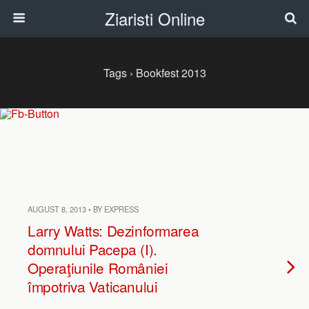
Ziaristi Online
Tags › Bookfest 2013
AUGUST 8, 2013 • BY EXPRESS
Larry Watts: Dezinformarea
domnului Pacepa (I).
Operaţiunile României
împotriva Vaticanului