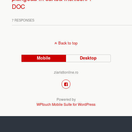
DOC
7 RESPONSES
Back to top
Mobile
Desktop
ziaristionline.ro
Powered by
WPtouch Mobile Suite for WordPress