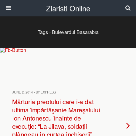
Ziaristi Online
Tags › Bulevardul Basarabia
JUNE 2, 2014 • BY EXPRESS
Mărturia preotului care i-a dat
ultima împărtăşanie Mareşalului
Ion Antonescu înainte de
execuţie: “La Jilava, soldaţii
plângeau în curtea închisorii”.