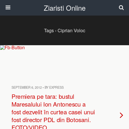
Ziaristi Online
Tags › Ciprian Voloc
SEPTEMBER 6, 2012 • BY EXPRESS
Premiera pe tara: bustul
Maresalului Ion Antonescu a
fost dezvelit în curtea casei unui
fost director PDL din Botosani.
FOTO/VIDEO