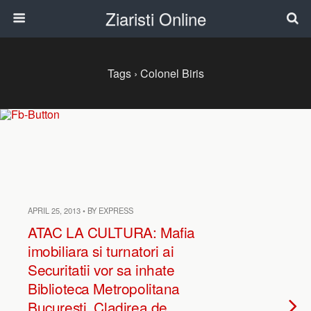
Ziaristi Online
Tags › Colonel Biris
APRIL 25, 2013 • BY EXPRESS
ATAC LA CULTURA: Mafia
imobiliara si turnatori ai
Securitatii vor sa inhate
Biblioteca Metropolitana
Bucuresti. Cladirea de