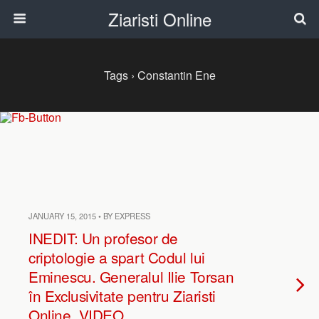
Ziaristi Online
Tags › Constantin Ene
JANUARY 15, 2015 • BY EXPRESS
INEDIT: Un profesor de
criptologie a spart Codul lui
Eminescu. Generalul Ilie Torsan
în Exclusivitate pentru Ziaristi
Online. VIDEO