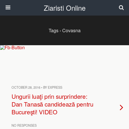
Ziaristi Online
Tags › Covasna
OCTOBER 28, 2016 • BY EXPRESS
Ungurii luaţi prin surprindere:
Dan Tanasă candidează pentru
Bucureşti! VIDEO
NO RESPONSES