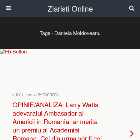
Ziaristi Online
Tags › Daniela Moldoveanu
JULY 15, 2013 • BY EXPRESS
OPINIE/ANALIZA: Larry Watts,
adevaratul Ambasador al
Americii in Romania, ar merita
un premiu al Academiei
Romane. Cei din urma vor fi cei