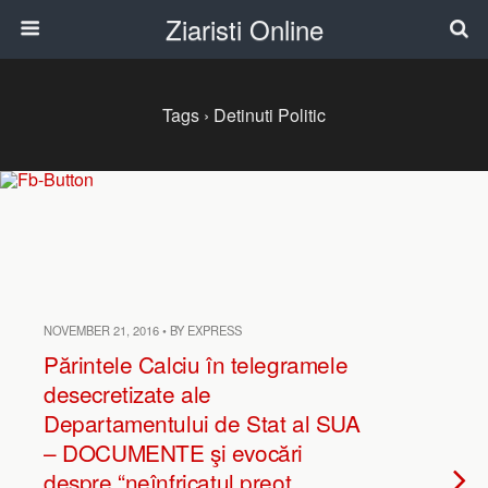
Ziaristi Online
Tags › Detinuti Politic
NOVEMBER 21, 2016 • BY EXPRESS
Părintele Calciu în telegramele
desecretizate ale
Departamentului de Stat al SUA
– DOCUMENTE şi evocări
despre “neînfricatul preot