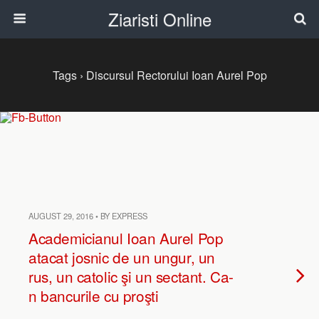
Ziaristi Online
Tags › Discursul Rectorului Ioan Aurel Pop
AUGUST 29, 2016 • BY EXPRESS
Academicianul Ioan Aurel Pop
atacat josnic de un ungur, un
rus, un catolic şi un sectant. Ca-
n bancurile cu proşti