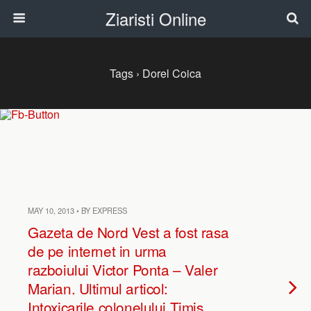
Ziaristi Online
Tags › Dorel Coica
MAY 10, 2013 • BY EXPRESS
Gazeta de Nord Vest a fost rasa
de pe internet in urma
razboiului Victor Ponta – Valer
Marian. Ultimul articol:
Intoxicarile colonelului Timis