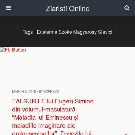
Ziaristi Online
Tags › Ecaterina Szoke Magyarosy Slavici
MARCH 8, 2015 • BY EXPRESS
FALSURILE lui Eugen Simion
din volumul-maculatură
“Maladia lui Eminescu şi
maladiile imaginare ale
eminescologilor”. Dovezile lui