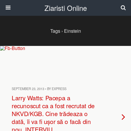
Ziaristi Online
Tags › Einstein
SEPTEMBER 23, 2013 • BY EXPRESS
Larry Watts: Pacepa a
recunoscut ca a fost recrutat de
NKVD/KGB. Cine trădeaza o
dată, îi va fi ușor să o facă din
nou. INTERVIU