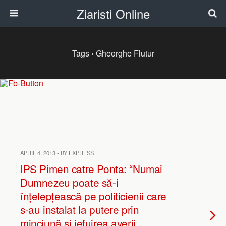
Ziaristi Online
Tags › Gheorghe Flutur
APRIL 4, 2013 • BY EXPRESS
IPS Pimen catre Ponta: “Numai
Dumnezeu poate să-i
înțelepțească pe politicienii care
s-au instalat la putere prin
minciună și jefuirea averii