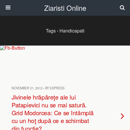
Ziaristi Online
Tags › Handicapati
NOVEMBER 21, 2012 • BY EXPRESS
Jivinele hrăpăreţe ale lui
Patapievici nu se mai satură.
Grid Modorcea: Ce se întâmplă
cu un hoţ după ce e schimbat
din funcţie?