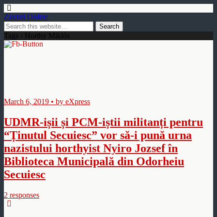
Ziaristi Online
Tags › Horthy Miklós
March 6, 2019 • by eXpress
UDMR-ișii și PCM-iștii militanți pentru
“Ținutul Secuiesc” vor să-i pună urna
nazistului horthyist Nyiro Jozsef în
Biblioteca Municipală din Odorheiu
Secuiesc
2 responses