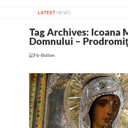
LATEST
NEWS
Tag Archives:
Icoana M
Lepădarea de sine și urmarea lui Hristos. Cale
Domnului – Prodromi