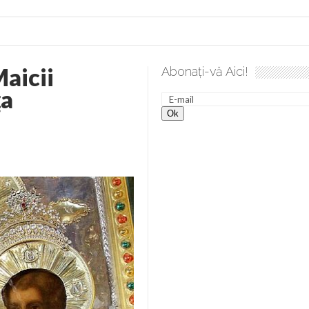
aicii
Abonați-vă Aici!
a spre desăvârșire. Gând de duminică de Elena Solunca Moise
ţa