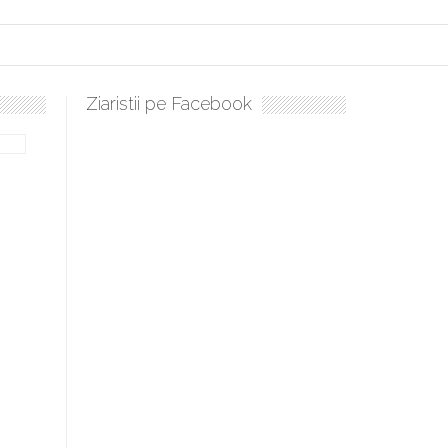
Ziaristii pe Facebook
Sculați, sculați, boieri mari! Sara Nukina are nevoie de ajutorul n