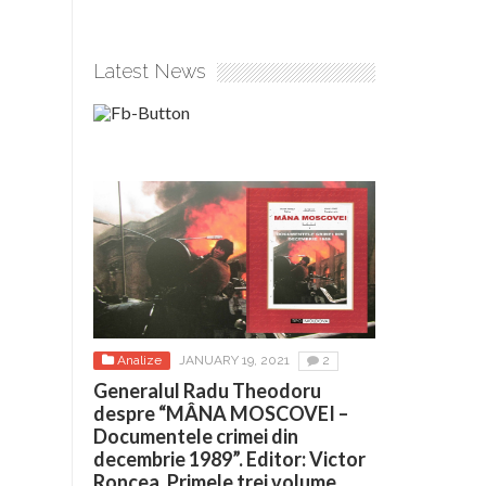
Latest News
Analize
JANUARY 19, 2021
2
Generalul Radu Theodoru
despre “MÂNA MOSCOVEI –
Documentele crimei din
decembrie 1989”. Editor: Victor
Roncea. Primele trei volume