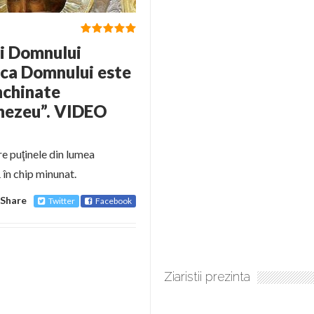
ii Domnului
ica Domnului este
închinate
nezeu”. VIDEO
e puţinele din lumea
în chip minunat.
Share
Twitter
Facebook
Ziaristii prezinta