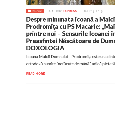
Galerie
AUTHOR:
EXPRESS
-
JULY 13, 2019
Despre minunata icoană a Maic
Prodromiţa cu PS Macarie: „Ma
printre noi – Sensurile Icoanei 
Preasfintei Născătoare de Dum
DOXOLOGIA
Icoana Maicii Domnului – Prodromiţa este una dintr
ortodoxă numite “nefăcute de mână”, adică pictată 
READ MORE