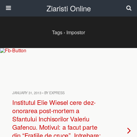
Ziaristi Online
Tags › Impostor
JANUARY 31, 2013 • BY EXPRESS
Institutul Elie Wiesel cere dez-
onorarea post-mortem a
Sfantului Inchisorilor Valeriu
Gafencu. Motivul: a facut parte
din “Fratiile de cruce”. Intrebare: