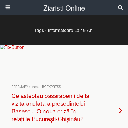
Ziaristi Online
Tags › Informatoare La 19 Ani
FEBRUARY 1, 2013 • BY EXPRESS
Ce asteptau basarabenii de la
vizita anulata a presedintelui
Basescu. O noua criză în
relațiile București-Chișinău?