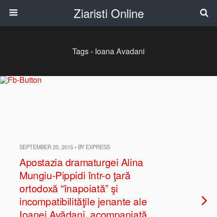
Ziaristi Online
Tags › Ioana Avadani
SEPTEMBER 20, 2015 • BY EXPRESS
Apostazia dramaturgei Alina
Mungiu-Pippidi într-o ţară
ortodoxă “înapoiată” şi
incompatibilităţile jenante ale
Ioanei Avădani, acompaniată