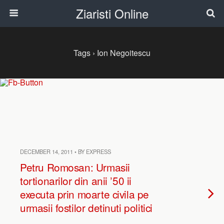
Ziaristi Online
Tags › Ion Negoitescu
DECEMBER 14, 2011 • BY EXPRESS
Petru Romosan: Urmasii
tortionarilor din anii ’50 ii
executa prin moarte civila pe
urmasii fostilor detinuti politici