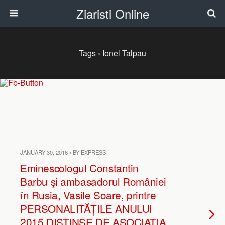
Ziaristi Online
Tags › Ionel Talpau
JANUARY 30, 2016 • BY EXPRESS
Eminescologul Constantin
Barbu şi ambasadorul României
în Rusia, Vasile Soare, printre
PERSONALITĂȚILE ANULUI
2015 DISTINSE DE ASOCIAȚIA