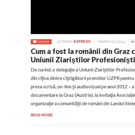
Galerie
AUTHOR:
EXPRESS
-
MARCH 17, 2013
Cum a fost la românii din Graz 
Uniunii Ziariştilor Profesioniş
De curînd, o delegaţie a Uniunii Ziariştilor Profesio
din cîţiva dintre cîştigătorii premiilor UZPR pentru 
presa scrisă, on-line şi audiovizual pe anul 2012 – a
documentare la Graz (Austria), la invitaţia Asoci
organizaţie a comunităţii de români din Landul Stei
READ MORE