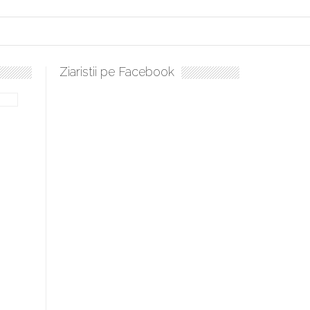
Ziaristii pe Facebook
ulați, sculați, boieri mari! Sara Nukina are nevoie de ajutorul nostru!