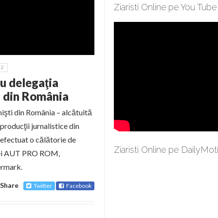
Ziaristi Online pe You Tube
2
cu delegaţia
ti din România
nişti din România – alcătuită
producţii jurnalistice din
 efectuat o călătorie de
Ziaristi Online pe DailyMot
aţiei AUT PRO ROM,
ermark.
Share
Twitter
Facebook