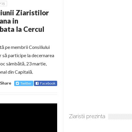
15
unii Ziaristilor
ana in
bata la Cercul
ită pe membrii Consiliului
or să participe la decernarea
loc sâmbătă, 23 martie,
nal din Capitală.
Share
Twitter
Facebook
Ziaristii prezinta