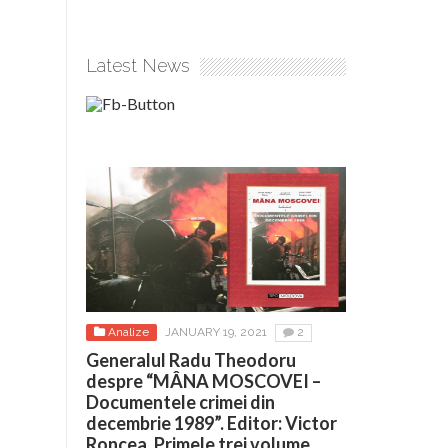
Latest News
Analize
JANUARY 19, 2021
2
Generalul Radu Theodoru
despre “MÂNA MOSCOVEI –
Documentele crimei din
decembrie 1989”. Editor: Victor
Roncea. Primele trei volume