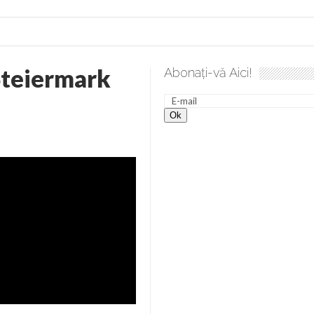
Steiermark
Abonați-vă Aici!
 desăvârșire. Gând de duminică de Elena Solunca Moise
Sc