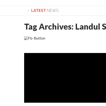
LATEST
NEWS
Tag Archives:
Landul 
Lepădarea de sine și urmarea lui Hristos. Calea spre