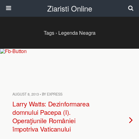
Ziaristi Online
Tags › Legenda Neagra
AUGUST 8, 2013 • BY EXPRESS
Larry Watts: Dezinformarea
domnului Pacepa (I).
Operaţiunile României
împotriva Vaticanului