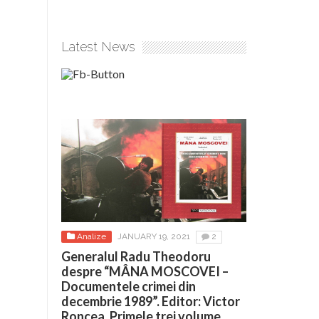
Latest News
Analize
JANUARY 19, 2021
2
Generalul Radu Theodoru
despre “MÂNA MOSCOVEI –
Documentele crimei din
decembrie 1989”. Editor: Victor
Roncea. Primele trei volume