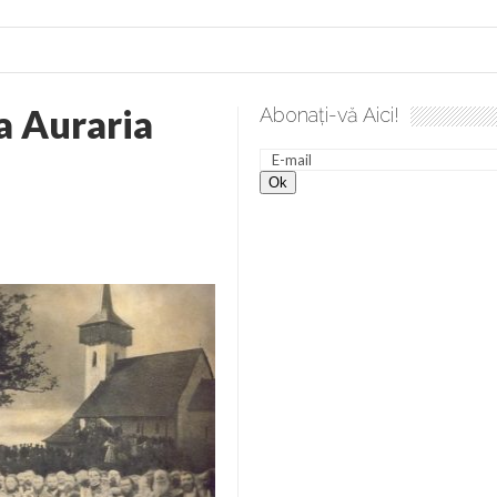
a Auraria
Abonați-vă Aici!
ea spre desăvârșire. Gând de duminică de Elena Solunca Moise