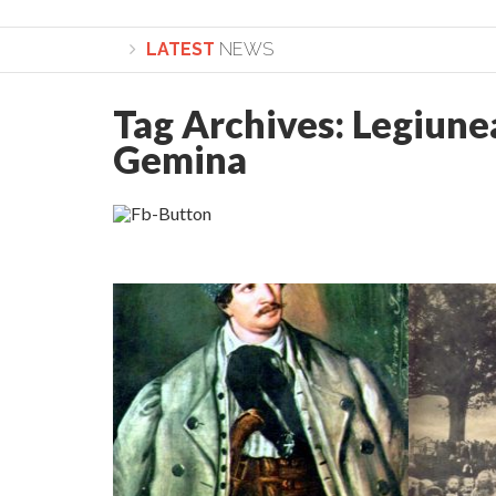
LATEST
NEWS
Tag Archives:
Legiune
Lepădarea de sine și urmarea lui Hristos. Cal
Gemina