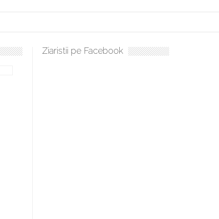
Ziaristii pe Facebook
Sculați, sculați, boieri mari! Sara Nukina are nevoie de ajutorul 