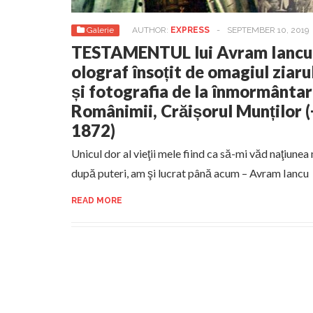
Galerie
AUTHOR:
EXPRESS
-
SEPTEMBER 10, 2019
TESTAMENTUL lui Avram Iancu
olograf însoțit de omagiul ziaru
și fotografia de la înmormântar
Românimii, Crăișorul Munților 
1872)
Unicul dor al vieţii mele fiind ca să-mi văd naţiunea
după puteri, am şi lucrat până acum – Avram Iancu
READ MORE