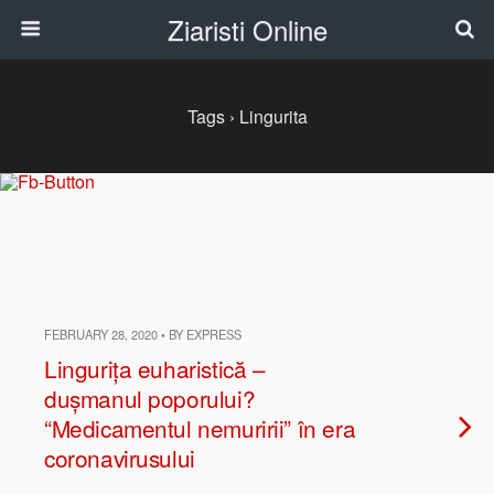
Ziaristi Online
Tags › Lingurita
FEBRUARY 28, 2020 • BY EXPRESS
Lingurița euharistică –
dușmanul poporului?
“Medicamentul nemuririi” în era
coronavirusului