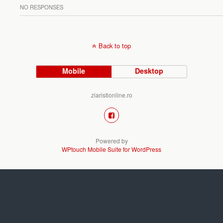
NO RESPONSES
Back to top
Mobile
Desktop
ziaristionline.ro
Powered by
WPtouch Mobile Suite for WordPress