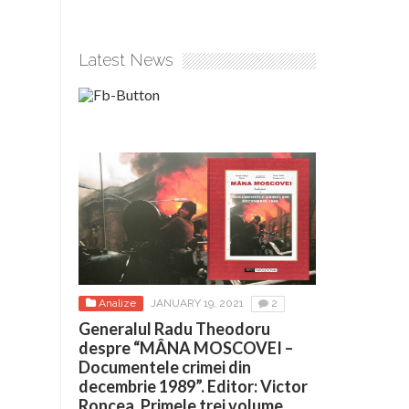
Latest News
Analize
JANUARY 19, 2021
2
Generalul Radu Theodoru
despre “MÂNA MOSCOVEI –
Documentele crimei din
decembrie 1989”. Editor: Victor
Roncea. Primele trei volume