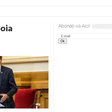
Boia
Abonați-vă Aici!
 desăvârșire. Gând de duminică de Elena Solunca Moise
Scu