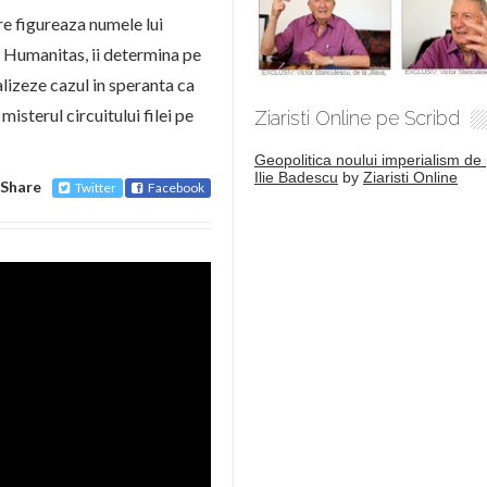
re figureaza numele lui
l Humanitas, ii determina pe
lizeze cazul in speranta ca
isterul circuitului filei pe
Ziaristi Online pe Scribd
Geopolitica noului imperialism de 
Ilie Badescu
by
Ziaristi Online
Share
Twitter
Facebook