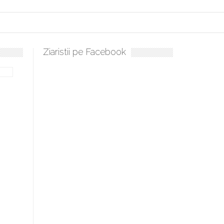
Ziaristii pe Facebook
lați, sculați, boieri mari! Sara Nukina are nevoie de ajutorul nostru!