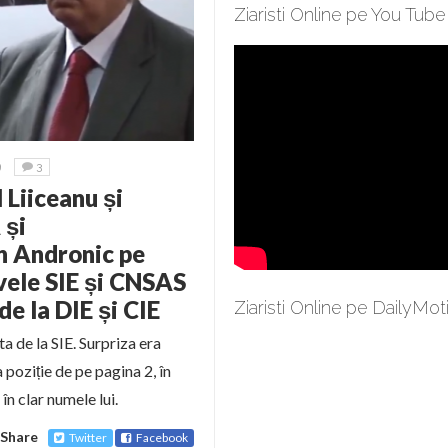
Ziaristi Online pe You Tube
9
3
l Liiceanu și
 și
n Andronic pe
vele SIE și CNSAS
de la DIE și CIE
Ziaristi Online pe DailyMot
a de la SIE. Surpriza era
 poziție de pe pagina 2, în
în clar numele lui.
Share
Twitter
Facebook