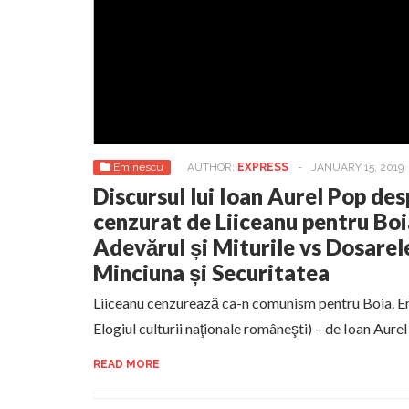
Eminescu
AUTHOR:
EXPRESS
-
JANUARY 15, 2019
Discursul lui Ioan Aurel Pop de
cenzurat de Liiceanu pentru Boia
Adevărul și Miturile vs Dosare
Minciuna și Securitatea
Liiceanu cenzurează ca-n comunism pentru Boia. Em
Elogiul culturii naţionale româneşti) – de Ioan Aure
READ MORE