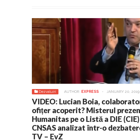
Dezvaluiri
AUTHOR:
EXPRESS
-
JANUARY 20, 2019
VIDEO: Lucian Boia, colaborator 
ofițer acoperit? Misterul prezen
Humanitas pe o Listă a DIE (CIE) 
CNSAS analizat într-o dezbat
TV – EvZ