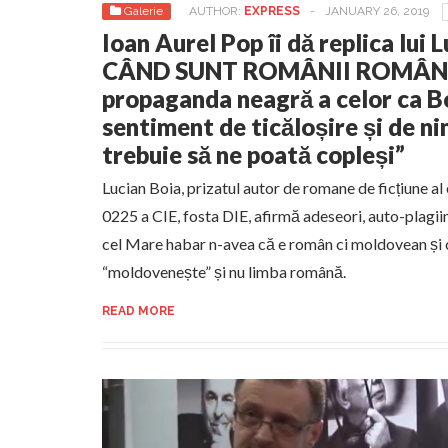
Galerie
AUTHOR:
EXPRESS
-
JANUARY 26, 2019
Ioan Aurel Pop îi dă replica lui 
CÂND SUNT ROMÂNII ROMÂNI.
propaganda neagră a celor ca B
sentiment de ticăloșire și de ni
trebuie să ne poată copleși”
Lucian Boia, prizatul autor de romane de ficțiune a
0225 a CIE, fosta DIE, afirmă adeseori, auto-plagii
cel Mare habar n-avea că e român ci moldovean și 
“moldovenește” și nu limba română.
READ MORE