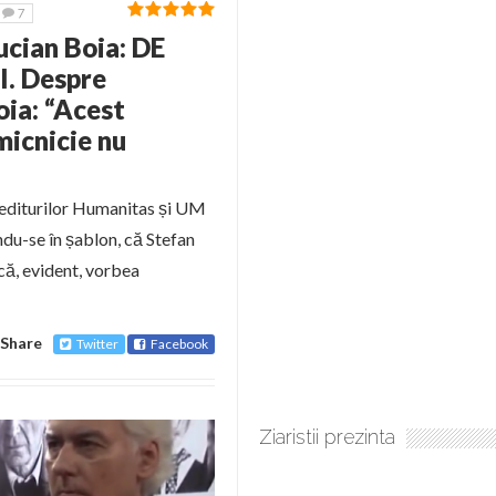
7
Lucian Boia: DE
 Despre
oia: “Acest
micnicie nu
l editurilor Humanitas și UM
ndu-se în șablon, că Stefan
că, evident, vorbea
Share
Twitter
Facebook
Ziaristii prezinta