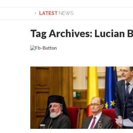
LATEST
NEWS
Tag Archives:
Lucian 
Lepădarea de sine și urmarea lui Hristos. Calea spre