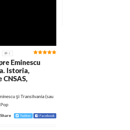
2
spre Eminescu
. Istoria,
le CNSAS,
inescu şi Transilvania (sau
l Pop
Share
Twitter
Facebook