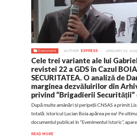
Eveniment
AUTHOR:
EXPRESS
-
JANUARY 22, 201
Cele trei variante ale lui Gabrie
revistei 22 a GDS în Cazul BOIA
SECURITATEA. O analiză de Da
marginea dezvăluirilor din Arhi
privind “Brigadierii Securității” 
După multe amânări și peripeții CNSAS a primit List
totală: istoricul Lucian Boia apărea pe ea! Pe ultima
documentul publicat în “Evenimentul Istoric”, apare 
READ MORE