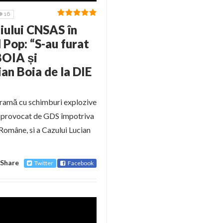
16
ului CNSAS în
 Pop: “S-au furat
BOIA și
n Boia de la DIE
ogramă cu schimburi explozive
ui provocat de GDS împotriva
Române, si a Cazului Lucian
Share
Twitter
Facebook