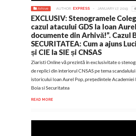
Arhive
AUTHOR:
EXPRESS
-
JANUARY 17, 2019
EXCLUSIV: Stenogramele Colegi
cazul atacului GDS la Ioan Aurel
documente din Arhivă!”. Cazul 
SECURITATEA: Cum a ajuns Lucia
și CIE la SIE și CNSAS
Ziaristi Online vă prezintă în exclusivitate o sten
de replici din interiorul CNSAS pe tema scandalul
istoricului Ioan Aurel Pop, președintele Academiei 
Boia si Securitatea
READ MORE