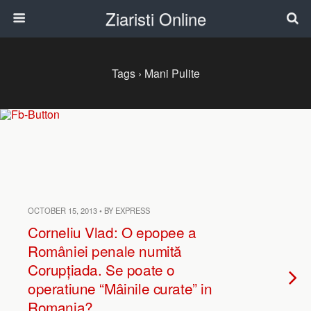
Ziaristi Online
Tags › Mani Pulite
OCTOBER 15, 2013 • BY EXPRESS
Corneliu Vlad: O epopee a
României penale numită
Corupțiada. Se poate o
operatiune “Mâinile curate” in
Romania?