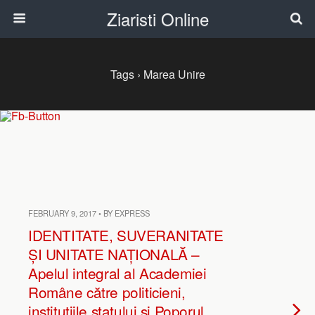
Ziaristi Online
Tags › Marea Unire
FEBRUARY 9, 2017 • BY EXPRESS
IDENTITATE, SUVERANITATE
ȘI UNITATE NAȚIONALĂ –
Apelul integral al Academiei
Române către politicieni,
instituţiile statului şi Poporul