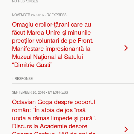
NO RESPONSES
NOVEMBER 26, 2016 • BY EXPRESS
Omagiu eroilor-ţărani care au
făcut Marea Unire şi minunile
preoţilor voluntari de pe Front.
Manifestare impresionantă la
Muzeul Naţional al Satului
“Dimitrie Gusti”
1 RESPONSE
SEPTEMBER 20, 2016 • BY EXPRESS
Octavian Goga despre poporul
român: “În albia de jos însă
unda a rămas limpede şi pură”.
Discurs la Academie despre
George Coşbuc. 150 de ani de