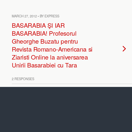
MARCH 27, 2012 • BY EXPRESS
BASARABIA ŞI IAR
BASARABIA! Profesorul
Gheorghe Buzatu pentru
Revista Romano-Americana si
Ziaristi Online la aniversarea
Unirii Basarabiei cu Tara
2 RESPONSES
NOVEMBER 27, 2011 • BY EXPRESS
Ioan Avram: Va mai aduceti
aminte momentul Alba-Iulia 1
decembrie 1990? Dirijorul Petre
Roman si prostia