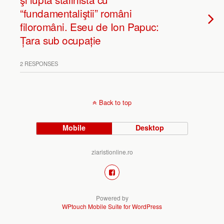
“fundamentaliştii” români
filoromâni. Eseu de Ion Papuc:
Țara sub ocupație
2 RESPONSES
Back to top
Mobile
Desktop
ziaristionline.ro
Powered by
WPtouch Mobile Suite for WordPress