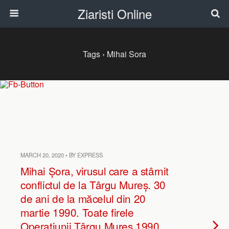
Ziaristi Online
Tags › Mihai Sora
MARCH 20, 2020 • BY EXPRESS
Mihai Șora, virusul care a stârnit
conflictul de la Târgu Mureș. 30
de ani de la măcelul din 20
martie 1990. Toate firele
Operațiunii Târgu Mureș 1990