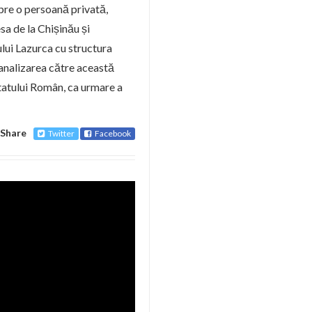
pre o persoană privată,
sa de la Chișinău și
lui Lazurca cu structura
canalizarea către această
tatului Român, ca urmare a
Share
Twitter
Facebook