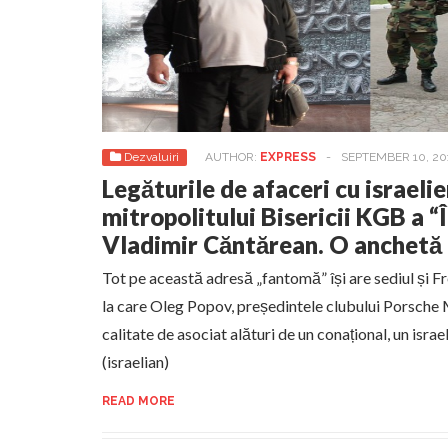
Dezvaluiri
AUTHOR:
EXPRESS
-
SEPTEMBER 10, 20
Legăturile de afaceri cu israelie
mitropolitului Bisericii KGB a “
Vladimir Căntărean. O anche
Tot pe această adresă „fantomă” își are sediul și Fr
la care Oleg Popov, președintele clubului Porsche 
calitate de asociat alături de un conațional, un isra
(israelian)
READ MORE