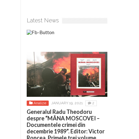
Latest News
Analize
JANUARY 19, 2021
2
Generalul Radu Theodoru
despre “MÂNA MOSCOVEI –
Documentele crimei din
decembrie 1989”. Editor: Victor
Roncea. Primele trei volume