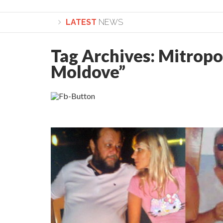
LATEST
NEWS
Tag Archives:
Mitropol
Lepădarea de sine și urmarea lui Hristos. Calea spre
Moldove”