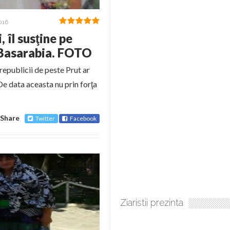
016
 îl susţine pe
n Basarabia. FOTO
republicii de peste Prut ar
De data aceasta nu prin forţa
Share
Twitter
Facebook
Ziaristii prezinta