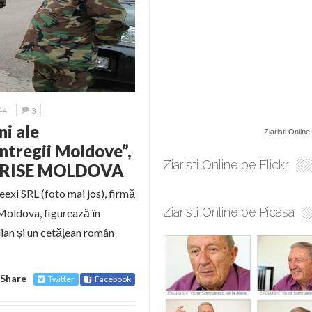
14
3
ni ale
Ziaristi Online
Întregii Moldove”,
Ziaristi Online pe Flickr
tă RISE MOLDOVA
eexi SRL (foto mai jos), firmă
Ziaristi Online pe Picasa
Moldova, figurează în
elian și un cetățean român
Share
Twitter
Facebook