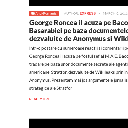
Anti-Romania
AUTHOR:
EXPRESS
-
MARCH 6, 2012
George Roncea il acuza pe Baco
Basarabiei pe baza documentelo
dezvaluite de Anonymus si Wik
Intr-o postare cu numeroase reactii si comentarii p
George Roncea il acuza pe fostul sef al M.A.E. Ba
tradare pe baza unor documente secrete ale agentie
americane, Stratfor, dezvaluite de Wikileaks prin i
Anonymus. Prezentam mai jos argumentele jurnalistu
strategice ale Stratfor
READ MORE