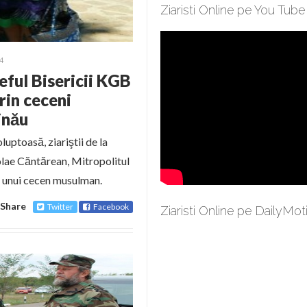
Ziaristi Online pe You Tube
4
ul Bisericii KGB
rin ceceni
inău
luptoasă, ziariştii de la
olae Căntărean, Mitropolitul
l unui cecen musulman.
Share
Twitter
Facebook
Ziaristi Online pe DailyMot