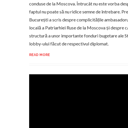
conduse de la Moscova. Întrucât nu este vorba des
faptul nu poate să nu ridice semne de întrebare. Pre
București a scris despre complicitățile ambasadoru
locală a Patriarhiei Ruse de la Moscova și despre 
structură a unor importante fonduri bugetare ale S
lobby-ului făcut de respectivul diplomat.
READ MORE