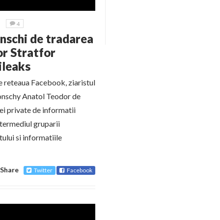
4
nschi de tradarea
r Stratfor
ileaks
e reteaua Facebook, ziaristul
conschy Anatol Teodor de
i private de informatii
ntermediul gruparii
lui si informatiile
Share
Twitter
Facebook