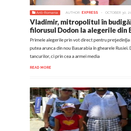
Anti-Romania
AUTHOR:
EXPRESS
-
OCTOBER 30, 2
Vladimir, mitropolitul în budigăi,
filorusul Dodon la alegerile di
Primele alegerile prin vot direct pentru preşedinţia 
putea arunca din nou Basarabia în ghearele Rusiei. 
tancurilor, ci prin cea a armei media
READ MORE