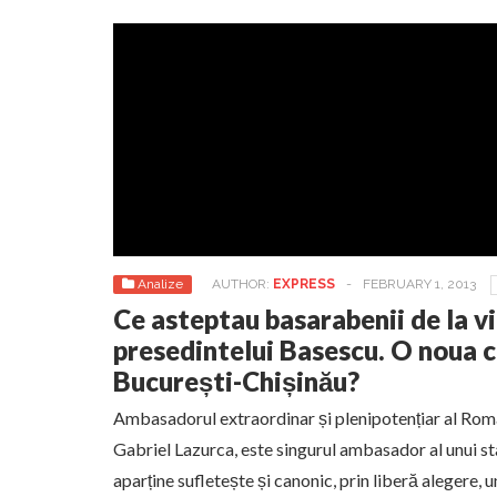
Analize
AUTHOR:
EXPRESS
-
FEBRUARY 1, 2013
Ce asteptau basarabenii de la vi
presedintelui Basescu. O noua cri
București-Chișinău?
Ambasadorul extraordinar și plenipotențiar al Româ
Gabriel Lazurca, este singurul ambasador al unui
aparține sufletește și canonic, prin liberă alegere, u