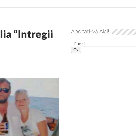
ia “Intregii
Abonați-vă Aici!
 desăvârșire. Gând de duminică de Elena Solunca Moise
Scu