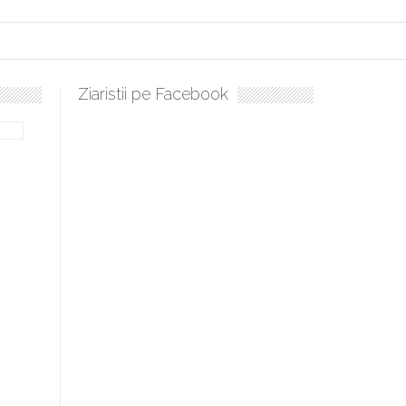
Ziaristii pe Facebook
lați, sculați, boieri mari! Sara Nukina are nevoie de ajutorul nostru!