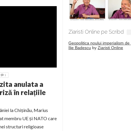
Ziaristi Online pe Scribd
Geopolitica noului imperialism de 
Ilie Badescu
by
Ziaristi Online
1
zita anulata a
ză în relațiile
niei la Chișinău, Marius
 stat membru UE și NATO care
nei structuri religioase