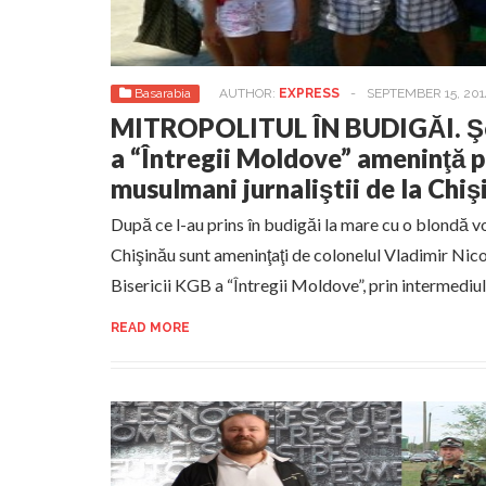
Basarabia
AUTHOR:
EXPRESS
-
SEPTEMBER 15, 201
MITROPOLITUL ÎN BUDIGĂI. Şef
a “Întregii Moldove” ameninţă p
musulmani jurnaliştii de la Chiş
După ce l-au prins în budigăi la mare cu o blondă vo
Chişinău sunt ameninţaţi de colonelul Vladimir Nic
Bisericii KGB a “Întregii Moldove”, prin intermediu
READ MORE