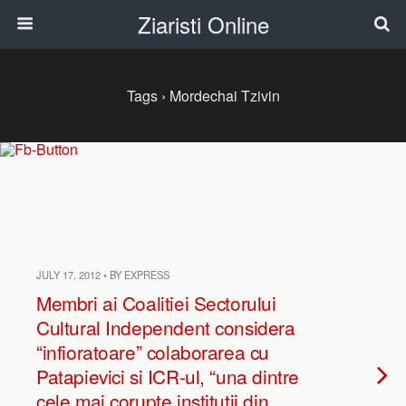
Ziaristi Online
Tags › Mordechai Tzivin
JULY 17, 2012 • BY EXPRESS
Membri ai Coalitiei Sectorului
Cultural Independent considera
“infioratoare” colaborarea cu
Patapievici si ICR-ul, “una dintre
cele mai corupte institutii din