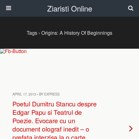
Ziaristi Online
Tags › Origins: A History Of Beginnings
APRIL 17, 2013 • BY EXPRESS
Poetul Dumitru Stancu despre
Edgar Papu si Teatrul de
Poezie. Evocare cu un
document olograf inedit – o
prefata interzisa la o carte