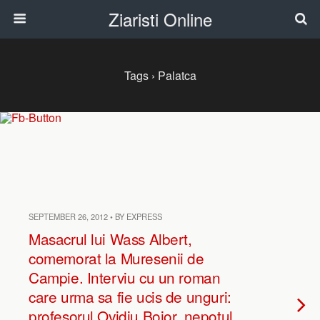
Ziaristi Online
Tags › Palatca
SEPTEMBER 26, 2012 • BY EXPRESS
Masacrul lui Wass Albert,
comemorat la Muresenii de
Campie. Interviu cu un roman
care urma sa fie ucis de unguri:
profesorul Ovidiu Bojor, nepotul