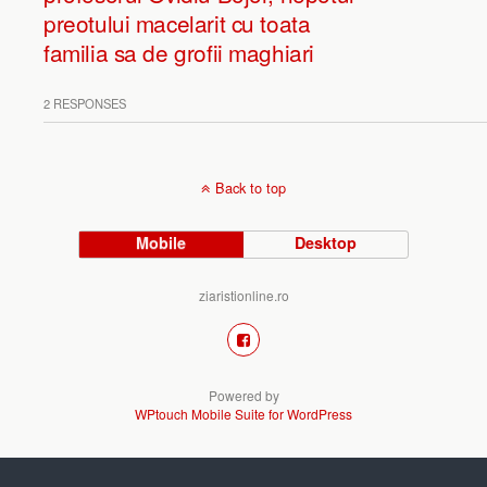
preotului macelarit cu toata
familia sa de grofii maghiari
2 RESPONSES
Back to top
Mobile
Desktop
ziaristionline.ro
Powered by
WPtouch Mobile Suite for WordPress