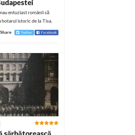
Budapestei
emau entuziast românii să
otarul istoric de la Tisa.
Share
Twitter
Facebook
ă sărbătorească