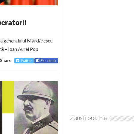
beratorii
gura generalului Mărdărescu
ră – Ioan Aurel Pop
Share
Twitter
Facebook
Ziaristii prezinta