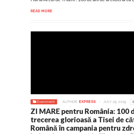
READ MORE
Eveniment
AUTHOR:
EXPRESS
-
JULY 29, 2019
ZI MARE pentru România: 100 de
trecerea glorioasă a Tisei de c
Română în campania pentru zdro