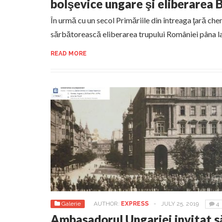
bolşevice ungare şi eliberarea 
În urmă cu un secol Primăriile din întreaga ţară ch
sărbătorească eliberarea trupului României pâna la h
READ MORE
Galerie
AUTHOR:
EXPRESS
-
JULY 25, 2019
4
Ambasadorul Ungariei invitat s