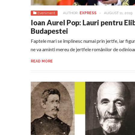
Eveniment
AUTHOR:
EXPRESS
-
AUGUST 11, 2019
Ioan Aurel Pop: Lauri pentru Eli
Budapestei
Faptele mari se împlinesc numai prin jertfe, iar fi
ne va aminti mereu de jertfele românilor de odinioa
READ MORE