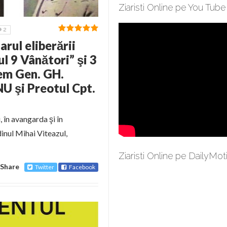
Ziaristi Online pe You Tube
2
rul eliberării
l 9 Vânători” şi 3
em Gen. GH.
 şi Preotul Cpt.
 în avangarda şi în
dinul Mihai Viteazul,
Ziaristi Online pe DailyMot
Share
Twitter
Facebook