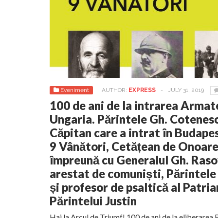
Eveniment
AUTHOR:
EXPRESS
-
JULY 31, 2019
100 de ani de la intrarea Arma
Ungaria. Părintele Gh. Cotenesc
Căpitan care a intrat în Budap
9 Vânători, Cetățean de Onoare 
împreună cu Generalul Gh. Raso
arestat de comuniști, Părintele
și profesor de psaltică al Patria
Părintelui Justin
Hai la Arcul de Triumf! 100 de ani de la eliberarea