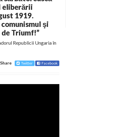
eliberării
gust 1919.
 comunismul şi
l de Triumf!”
dorul Republicii Ungaria în
Share
Twitter
Facebook