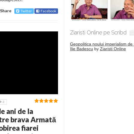
Share
Twitter
Facebook
Ziaristi Online pe Scribd
Geopolitica noului imperialism de 
Ilie Badescu
by
Ziaristi Online
2
 ani de la
ătre brava Armată
birea fiarei