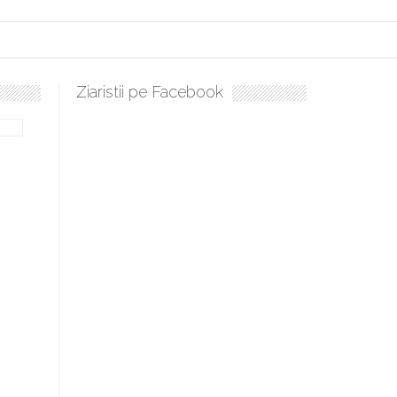
Ziaristii pe Facebook
lați, sculați, boieri mari! Sara Nukina are nevoie de ajutorul nostru!