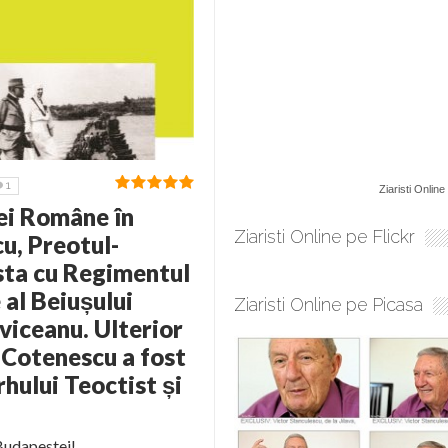
1
Ziaristi Online
tei Române în
Ziaristi Online pe Flickr
u, Preotul-
esta cu Regimentul
al Beiușului
Ziaristi Online pe Picasa
viceanu. Ulterior
 Cotenescu a fost
rhului Teoctist și
 Budapestei!