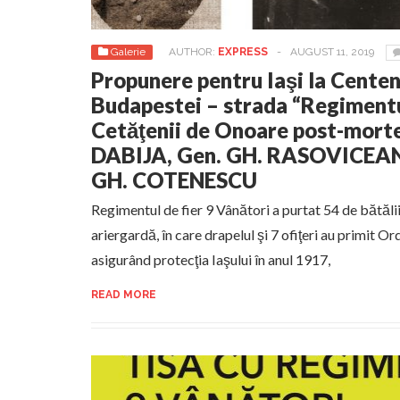
Galerie
AUTHOR:
EXPRESS
-
AUGUST 11, 2019
Propunere pentru Iaşi la Centena
Budapestei – strada “Regimentu
Cetăţenii de Onoare post-mort
DABIJA, Gen. GH. RASOVICEANU
GH. COTENESCU
Regimentul de fier 9 Vânători a purtat 54 de bătălii,
ariergardă, în care drapelul şi 7 ofiţeri au primit Or
asigurând protecţia Iaşului în anul 1917,
READ MORE