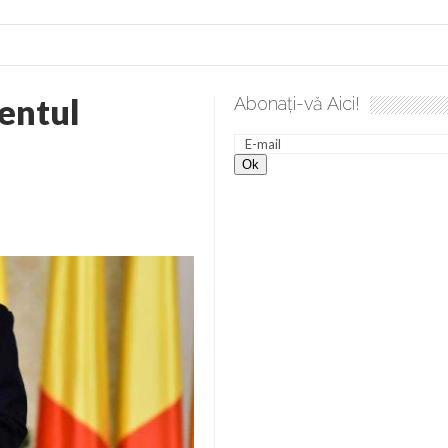
entul
Abonați-vă Aici!
 desăvârșire. Gând de duminică de Elena Solunca Moise
Scu