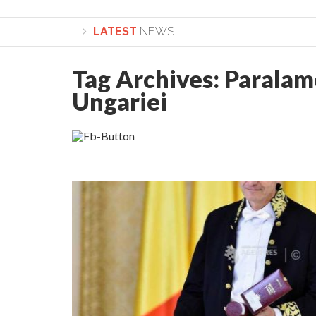
LATEST
NEWS
Tag Archives:
Paralam
Lepădarea de sine și urmarea lui Hristos. Calea spre
Ungariei