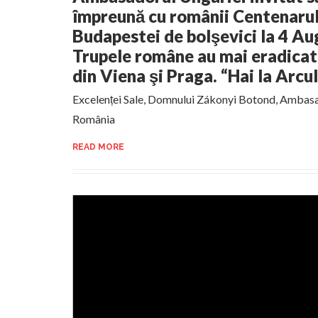
împreună cu românii Centenarul 
Budapestei de bolşevici la 4 Au
Trupele române au mai eradicat
din Viena şi Praga. “Hai la Arcu
Excelenței Sale, Domnului Zákonyi Botond, Ambasa
România
READ MORE