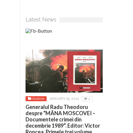
Latest News
Analize
JANUARY 19, 2021
2
Generalul Radu Theodoru
despre “MÂNA MOSCOVEI –
Documentele crimei din
decembrie 1989”. Editor: Victor
Roncea. Primele trei volume