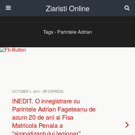
Ziaristi Online
Tags › Parintele Adrian
OCTOBER 1, 2011 • BY EXPRESS
INEDIT. O inregistrare cu
Parintele Adrian Fageteanu de
acum 20 de ani si Fisa
Matricola Penala a
“simpatizantului legionar”.