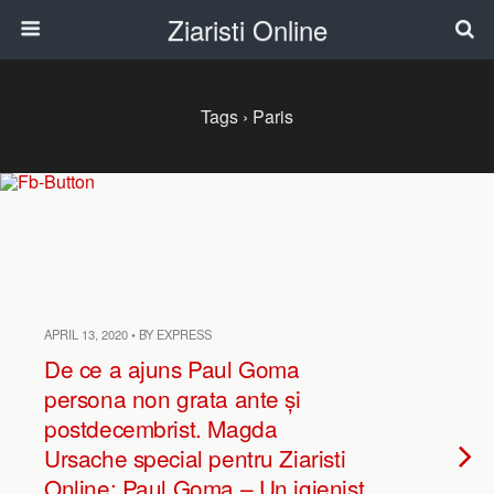
Ziaristi Online
Tags › Paris
APRIL 13, 2020 • BY EXPRESS
De ce a ajuns Paul Goma
persona non grata ante și
postdecembrist. Magda
Ursache special pentru Ziaristi
Online: Paul Goma – Un igienist