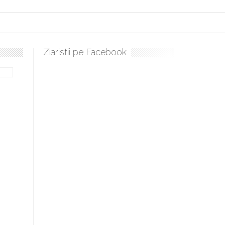
Ziaristii pe Facebook
ți, sculați, boieri mari! Sara Nukina are nevoie de ajutorul nostru!