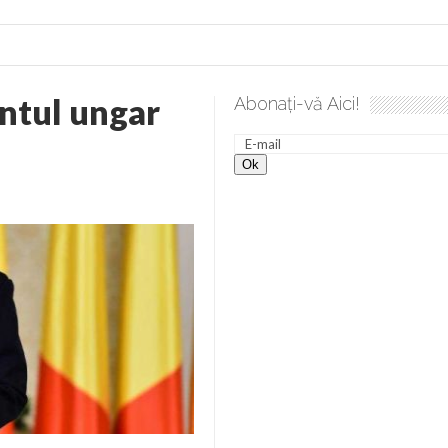
ntul ungar
Abonați-vă Aici!
esăvârșire. Gând de duminică de Elena Solunca Moise
Scula