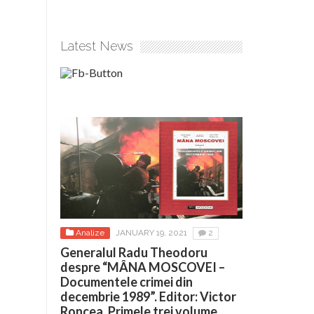
Latest News
Analize
JANUARY 19, 2021
2
Generalul Radu Theodoru
despre “MÂNA MOSCOVEI –
Documentele crimei din
decembrie 1989”. Editor: Victor
Roncea. Primele trei volume