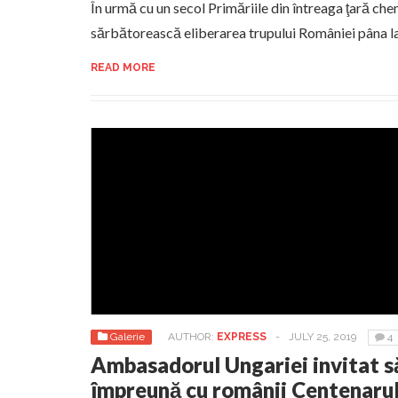
În urmă cu un secol Primăriile din întreaga ţară ch
sărbătorească eliberarea trupului României pâna la h
READ MORE
Galerie
AUTHOR:
EXPRESS
-
JULY 25, 2019
4
Ambasadorul Ungariei invitat s
împreună cu românii Centenarul 