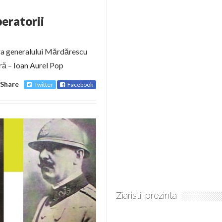
beratorii
gura generalului Mărdărescu
ră – Ioan Aurel Pop
Share
Twitter
Facebook
Ziaristii prezinta