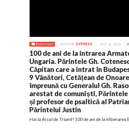
Eveniment
AUTHOR:
EXPRESS
-
JULY 31, 2019
100 de ani de la intrarea Arma
Ungaria. Părintele Gh. Cotenesc
Căpitan care a intrat în Budap
9 Vânători, Cetățean de Onoare 
împreună cu Generalul Gh. Raso
arestat de comuniști, Părintele
și profesor de psaltică al Patria
Părintelui Justin
Hai la Arcul de Triumf! 100 de ani de la eliberarea