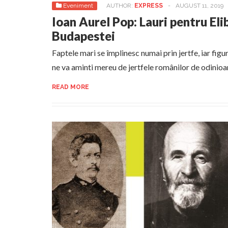
Eveniment
AUTHOR:
EXPRESS
-
AUGUST 11, 2019
Ioan Aurel Pop: Lauri pentru Eli
Budapestei
Faptele mari se împlinesc numai prin jertfe, iar fi
ne va aminti mereu de jertfele românilor de odinioa
READ MORE