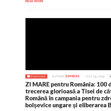
READ MORE
Eveniment
AUTHOR:
EXPRESS
-
JULY 29, 2019
ZI MARE pentru România: 100 de
trecerea glorioasă a Tisei de c
Română în campania pentru zdro
bolşevice ungare şi eliberarea 