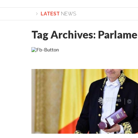
LATEST
NEWS
Tag Archives:
Parlame
Lepădarea de sine și urmarea lui Hristos. Calea spre d