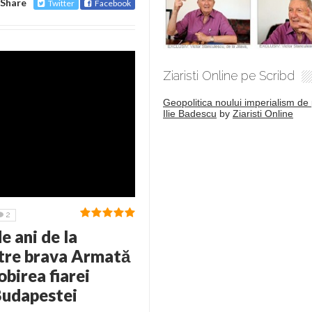
Share
Twitter
Facebook
Ziaristi Online pe Scribd
Geopolitica noului imperialism de 
Ilie Badescu
by
Ziaristi Online
2
 ani de la
ătre brava Armată
birea fiarei
Budapestei