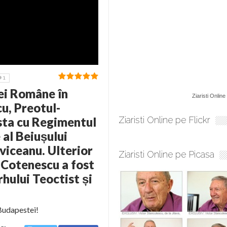
1
tei Române în
Ziaristi Online
u, Preotul-
esta cu Regimentul
Ziaristi Online pe Flickr
al Beiușului
viceanu. Ulterior
Ziaristi Online pe Picasa
 Cotenescu a fost
rhului Teoctist și
 Budapestei!