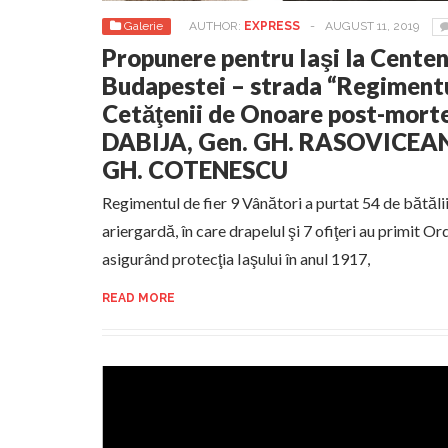
Galerie
AUTHOR:
EXPRESS
-
AUGUST 11, 2019
Propunere pentru Iaşi la Centena
Budapestei – strada “Regimentu
Cetăţenii de Onoare post-mort
DABIJA, Gen. GH. RASOVICEANU
GH. COTENESCU
Regimentul de fier 9 Vânători a purtat 54 de bătălii,
ariergardă, în care drapelul şi 7 ofiţeri au primit Or
asigurând protecţia Iaşului în anul 1917,
READ MORE