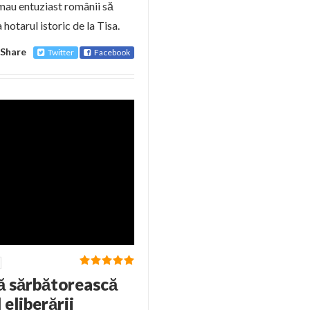
emau entuziast românii să
otarul istoric de la Tisa.
Share
Twitter
Facebook
ă sărbătorească
eliberării