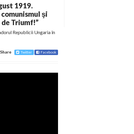
gust 1919.
 comunismul şi
l de Triumf!”
dorul Republicii Ungaria în
Share
Twitter
Facebook