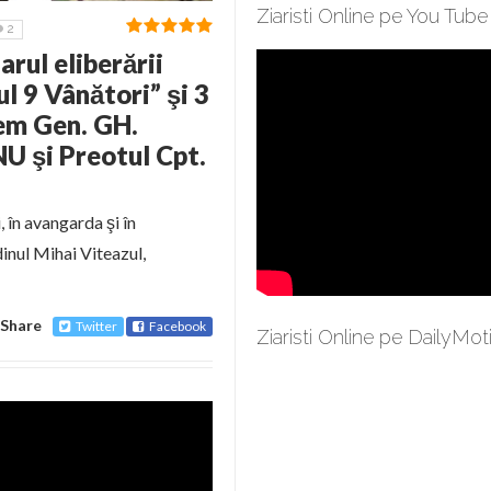
Ziaristi Online pe You Tube
2
rul eliberării
l 9 Vânători” şi 3
em Gen. GH.
 şi Preotul Cpt.
 în avangarda şi în
dinul Mihai Viteazul,
Share
Twitter
Facebook
Ziaristi Online pe DailyMot