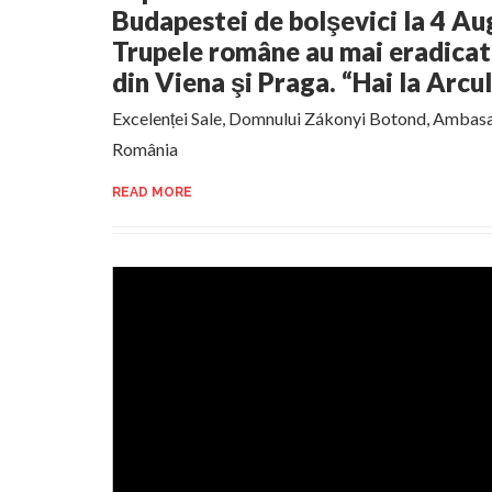
Budapestei de bolşevici la 4 Au
Trupele române au mai eradicat
din Viena şi Praga. “Hai la Arcu
Excelenței Sale, Domnului Zákonyi Botond, Ambasa
România
READ MORE