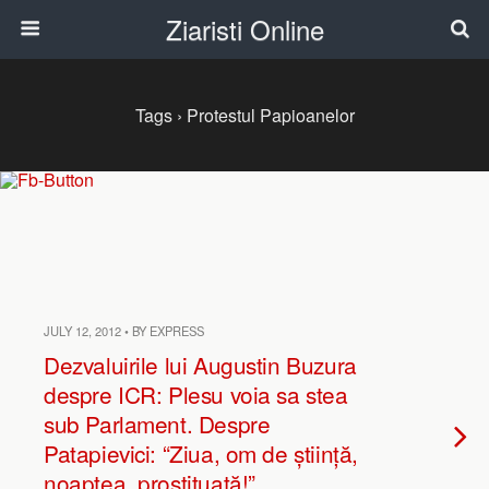
Ziaristi Online
Tags › Protestul Papioanelor
JULY 12, 2012 • BY EXPRESS
Dezvaluirile lui Augustin Buzura
despre ICR: Plesu voia sa stea
sub Parlament. Despre
Patapievici: “Ziua, om de știință,
noaptea, prostituată!”