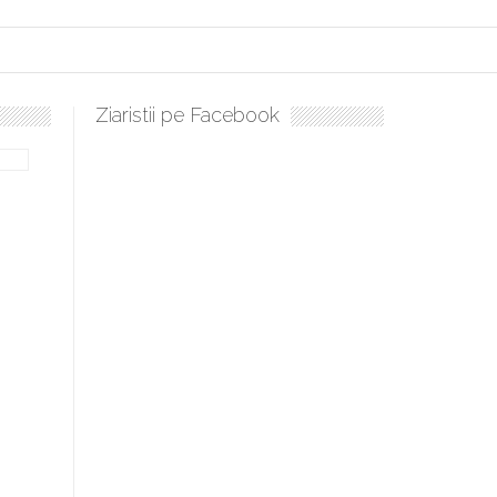
Ziaristii pe Facebook
Sculați, sculați, boieri mari! Sara Nukina are nevoie de ajutoru