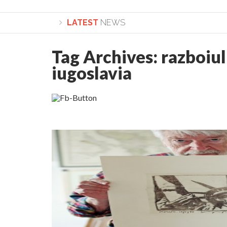
LATEST
NEWS
Tag Archives:
razboiul
Lepădarea de sine și urmarea lui Hristos. Ca
iugoslavia