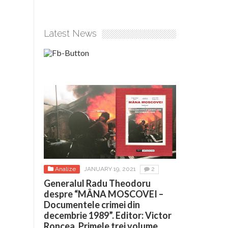
Latest News
Analize
JANUARY 19, 2021
2
Generalul Radu Theodoru
despre “MÂNA MOSCOVEI –
Documentele crimei din
decembrie 1989”. Editor: Victor
Roncea. Primele trei volume