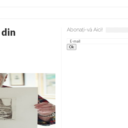
 din
Abonați-vă Aici!
lea spre desăvârșire. Gând de duminică de Elena Solunca Moise